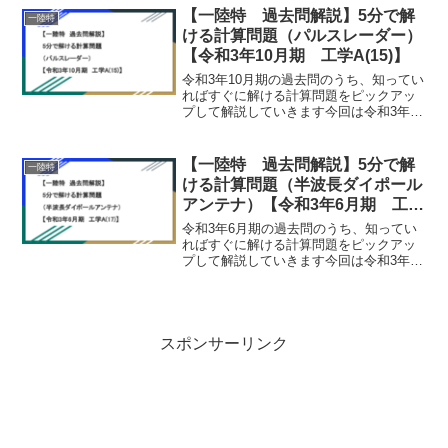
らダウンロード可能です。 令和3年10月
【一陸特 過去問解説】5分で解
一陸特
期 ...
ける計算問題（パルスレーダー）
【令和3年10月期 工学A(15)】
令和3年10月期の過去問のうち、知ってい
ればすぐに解ける計算問題をピックアッ
プして解説していきます今回は令和3年10
月期 工学A(15)を解説していきます。令
和3年10月期の過去問および解答は下記か
らダウンロード可能です。 令和3年10月
【一陸特 過去問解説】5分で解
一陸特
期...
ける計算問題（半波長ダイポール
アンテナ）【令和3年6月期 工学
A(17)】
令和3年6月期の過去問のうち、知ってい
ればすぐに解ける計算問題をピックアッ
プして解説していきます今回は令和3年6
月期 工学A(17)を解説していきます。令
和3年6月期の過去問および解答は下記か
らダウンロード可能です。 令和3年6月期
問題【...
スポンサーリンク