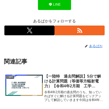
LINE
あるぱかをフォローする
あるぱか
関連記事
【一陸特 過去問解説】5分で解
一陸特
ける計算問題（等価等方輻射電
力）【令和4年2月期 工学
A(17)】
令和4年2月期の過去問のうち、知ってい
ればすぐに解ける計算問題をピックアッ
プして解説していきます今回は令和4年2
月期 工学A(17)を解説していきます。令
和4年2月期の過去問および解答は下記か