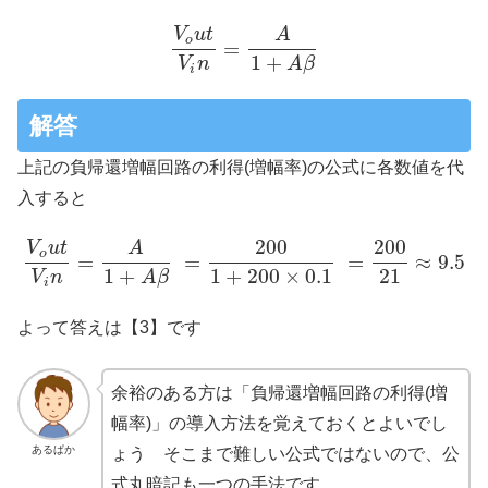
V
u
t
A
o
=
1
+
V
n
A
β
i
解答
上記の負帰還増幅回路の利得(増幅率)の公式に各数値を代
入すると
200
200
V
u
t
A
o
=
=
=
≈
9.5
1
+
1
+
200
×
0.1
21
V
n
A
β
i
よって答えは【3】です
余裕のある方は「負帰還増幅回路の利得(増
幅率)」の導入方法を覚えておくとよいでし
あるぱか
ょう そこまで難しい公式ではないので、公
式丸暗記も一つの手法です。