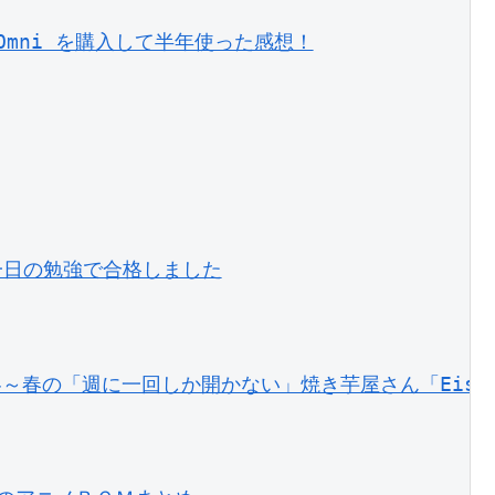
ro Omni を購入して半年使った感想！
istに一日の勉強で合格しました
～春の「週に一回しか開かない」焼き芋屋さん「Eish