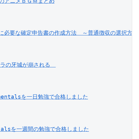
しのアニメＢＧＭまとめ
めに必要な確定申告書の作成方法　～普通徴収の選択方法
ュミラの牙城が崩される　
damentalsを一日勉強で合格しました
mentalsを一週間の勉強で合格しました