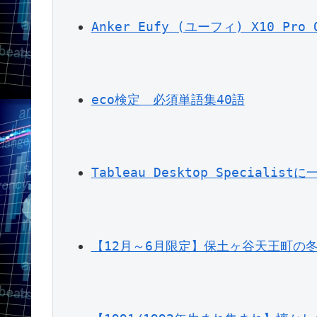
Anker Eufy (ユーフィ) X10 P
eco検定　必須単語集40語
Tableau Desktop Special
【12月～6月限定】保土ヶ谷天王町の冬