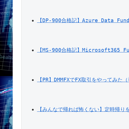
【DP-900合格記】Azure Data F
【MS-900合格記】Microsoft365
【PR】DMMFXでFX取引をやってみた
【みんなで帰れば怖くない】定時帰り