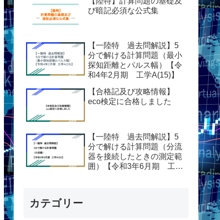
【陸特】計算問題の基礎及
び暗記必須な公式集
【一陸特 過去問解説】5
分で解ける計算問題（最小
探知距離とパルス幅）【令
和4年2月期 工学A(15)】
【合格記及び攻略情報】
eco検定に合格しました
【一陸特 過去問解説】5
分で解ける計算問題（分流
器を接続したときの測定範
囲）【令和3年6月期 工学
A(23)】
カテゴリー