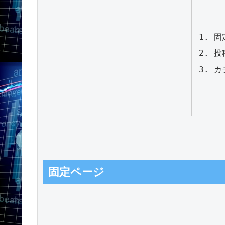
固
投
カ
固定ページ