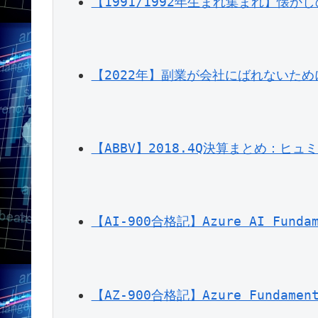
【1991/1992年生まれ集まれ】懐か
【2022年】副業が会社にばれないた
【ABBV】2018.4Q決算まとめ：ヒ
【AI-900合格記】Azure AI Fun
【AZ-900合格記】Azure Funda