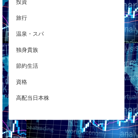
投資
旅行
温泉・スパ
独身貴族
節約生活
資格
高配当日本株
in」