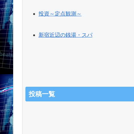
投資～定点観測～
新宿近辺の銭湯・スパ
投稿一覧